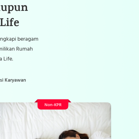
aupun
Life
lengkapi beragam
emilikan Rumah
 Life.
usi Karyawan
Non-KPR