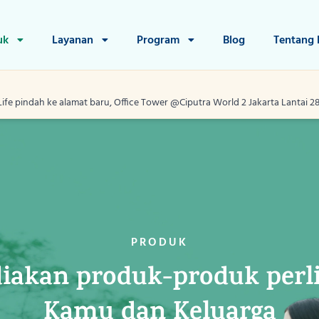
uk
Layanan
Program
Blog
Tentang
Life pindah ke alamat baru, Office Tower @Ciputra World 2 Jakarta Lantai 28, J
Home
Produk
Layanan
PRODUK
Program
akan produk-produk perl
Blog
Kamu dan Keluarga