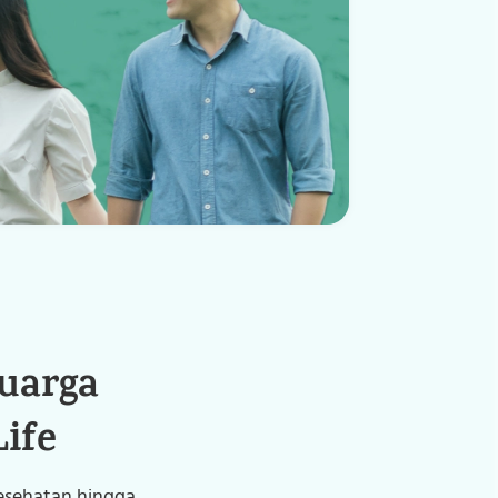
uarga
Life
kesehatan hingga