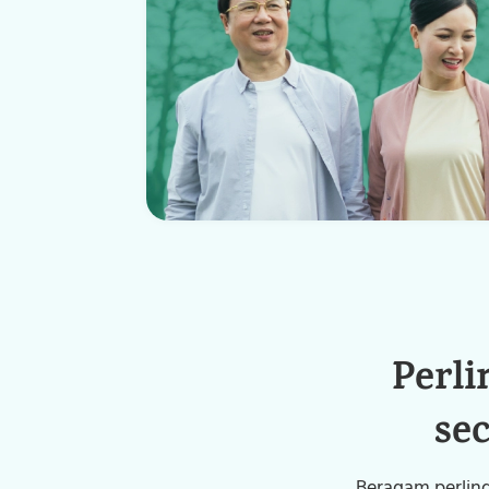
Perl
sec
Beragam perlind