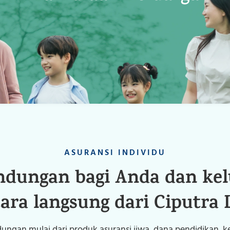
Tentang Kami
Karier
Kontak Kami
ASURANSI INDIVIDU
indungan bagi Anda dan kel
ara langsung dari Ciputra 
ungan mulai dari produk asuransi jiwa, dana pendidikan, 