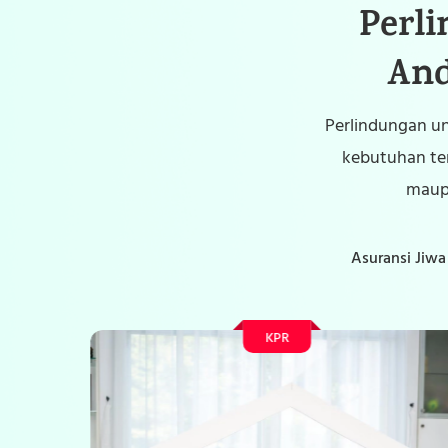
Perl
And
Perlindungan un
kebutuhan ter
maupu
Asuransi Jiwa
KPR