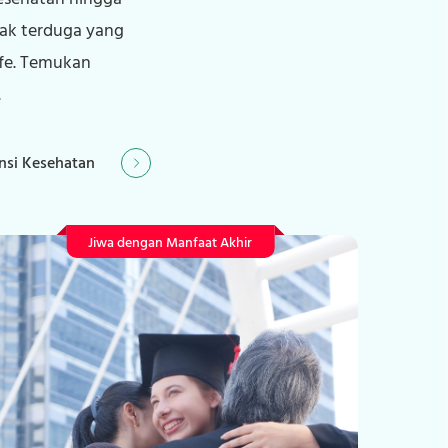
tak terduga yang
ife. Temukan
.
nsi Kesehatan
Asuransi Kecelakaan Diri
Jiwa dengan Manfaat Akhir