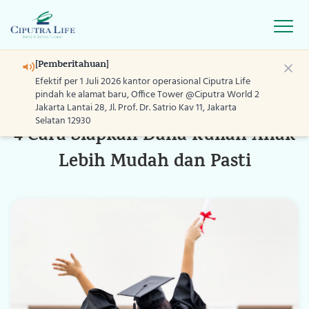
Open
[Pemberitahuan]
Efektif per 1 Juli 2026 kantor operasional Ciputra Life
25 Nov 2024
Editorial
pindah ke alamat baru, Office Tower @Ciputra World 2
Jakarta Lantai 28, Jl. Prof. Dr. Satrio Kav 11, Jakarta
Selatan 12930
4 Cara Siapkan Dana Kuliah Anak
Home
Lebih Mudah dan Pasti
Produk
Layanan
Program
Blog