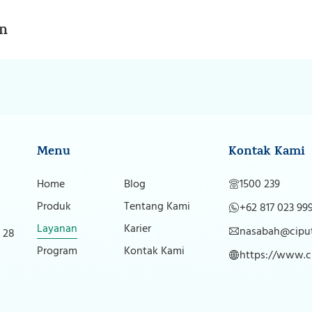
un
Menu
Kontak Kami
Home
Blog
1500 239
Produk
Tentang Kami
+62 817 023 99
Layanan
Karier
nasabah@ciput
 28
Program
Kontak Kami
https://www.ci