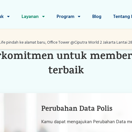
uk
Layanan
Program
Blog
Tentang
PERUBAHAN DATA
Life pindah ke alamat baru, Office Tower @Ciputra World 2 Jakarta Lantai 28, J
erkomitmen untuk member
Home
terbaik
Produk
Layanan
Program
Perubahan Data Polis
Blog
Kamu dapat mengajukan Perubahan Data mela