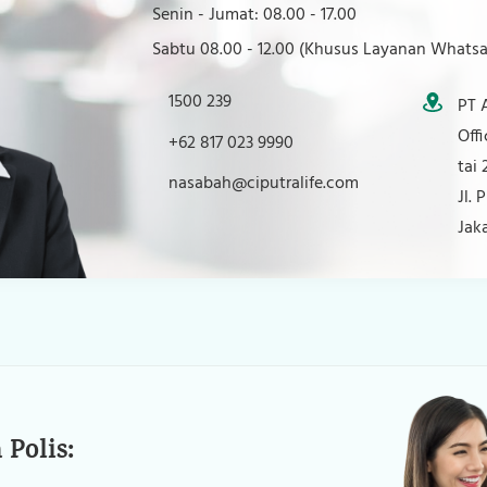
Senin - Jumat: 08.00 - 17.00
Tentang Kami
Sabtu 08.00 - 12.00 (Khusus Layanan Whatsa
Karier
1500 239
PT 
Kontak Kami
Off
+62 817 023 9990
tai 
nasabah@ciputralife.com
Jl. 
Jak
Polis: