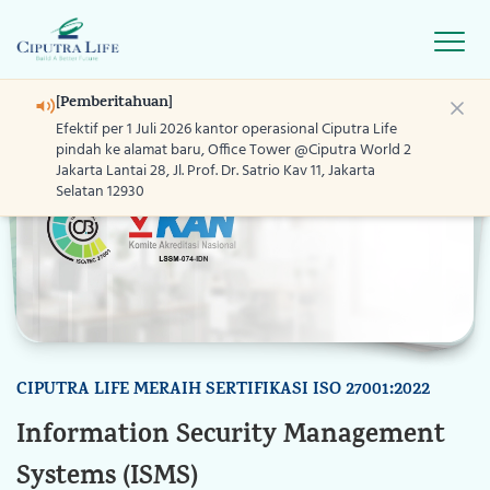
Open
[Pemberitahuan]
Efektif per 1 Juli 2026 kantor operasional Ciputra Life
pindah ke alamat baru, Office Tower @Ciputra World 2
Jakarta Lantai 28, Jl. Prof. Dr. Satrio Kav 11, Jakarta
Selatan 12930
Home
Produk
Layanan
Program
CIPUTRA LIFE MERAIH SERTIFIKASI ISO 27001:2022
C
Information Security Management
D
Blog
Systems (ISMS)
T