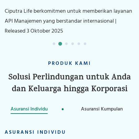
Tentang Kami
Ciputra Life berkomitmen untuk memberikan layanan
K
API Manajemen yang berstandar internasional |
ki
Karier
Released 3 Oktober 2025
In
Kontak Kami
PRODUK KAMI
Solusi Perlindungan untuk Anda
dan Keluarga hingga Korporasi
Asuransi Individu
Asuransi Kumpulan
ASURANSI INDIVIDU
ASURANSI KUMPULAN