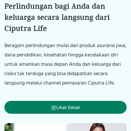
Perlindungan bagi Anda dan
Perlindungan bagi Korporasi
keluarga secara langsung dari
maupun Anda melalui Partner
Ciputra Life
Ciputra Life
Beragam perlindungan mulai dari produk asuransi jiwa,
Perlindungan untuk solusi korporasi seperti kesehatan
dana pendidikan, kesehatan hingga kecelakaan diri
karyawan atau melengkapi beragam kebutuhan
untuk amankan masa depan Anda dan keluarga dari
terkait layanan finansial Anda seperti pengajuan Kredit
risiko tak terduga yang bisa didapatkan secara
Kepemilikan Rumah maupun kendaraan yang bisa
langsung melalui channel pemasaran Ciputra Life.
didapatkan melalui partner Ciputra Life.
Lihat Detail
Lihat Detail