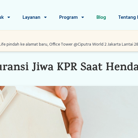
uk
Layanan
Program
Blog
Tentang
Life pindah ke alamat baru, Office Tower @Ciputra World 2 Jakarta Lantai 28, J
27 Mei 2024
Editorial
Home
uransi Jiwa KPR Saat Hend
Produk
Layanan
Program
Blog