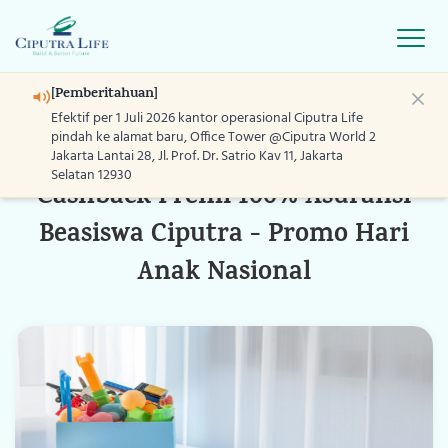
Open
[Pemberitahuan]
Efektif per 1 Juli 2026 kantor operasional Ciputra Life
03 Jul 2026
Promo
pindah ke alamat baru, Office Tower @Ciputra World 2
Jakarta Lantai 28, Jl. Prof. Dr. Satrio Kav 11, Jakarta
Selatan 12930
Cashback Premi 100% Asuransi
Home
Beasiswa Ciputra - Promo Hari
Produk
Anak Nasional
Layanan
Program
Blog