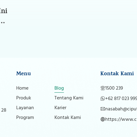
Ini
si
lum
Menu
Kontak Kami
Home
Blog
1500 239
Produk
Tentang Kami
+62 817 023 99
Layanan
Karier
nasabah@ciput
 28
Program
Kontak Kami
https://www.ci