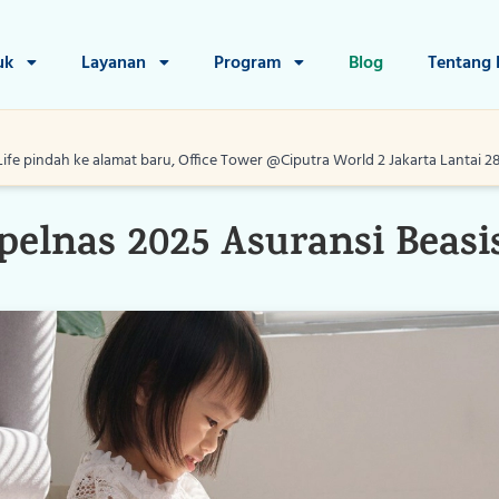
uk
Layanan
Program
Blog
Tentang
Life pindah ke alamat baru, Office Tower @Ciputra World 2 Jakarta Lantai 28, J
02 Sep 2025
Promo
Home
elnas 2025 Asuransi Beasi
Produk
Layanan
Program
Blog