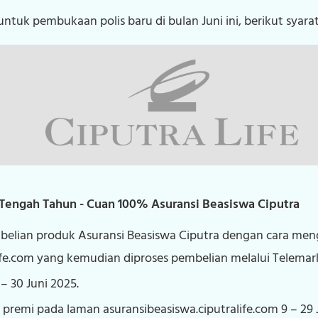
Tentang Kami
tuk pembukaan polis baru di bulan Juni ini, berikut syara
Karier
Kontak Kami
engah Tahun - Cuan 100% Asuransi Beasiswa Ciputra
elian produk Asuransi Beasiswa Ciputra dengan cara men
ife.com yang kemudian diproses pembelian melalui Telemark
 30 Juni 2025.
 premi pada laman asuransibeasiswa.ciputralife.com 9 – 29 