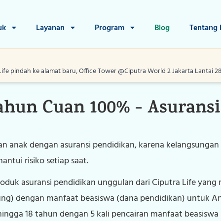
uk
Layanan
Program
Blog
Tentang
Life pindah ke alamat baru, Office Tower @Ciputra World 2 Jakarta Lantai 28, J
11 Jun 2025
Promo
Home
hun Cuan 100% - Asuransi 
Produk
an anak dengan asuransi pendidikan, karena kelangsunga
Layanan
antui risiko setiap saat.
Program
roduk asuransi pendidikan unggulan dari Ciputra Life yan
ung) dengan manfaat beasiswa (dana pendidikan) untuk A
Blog
ngga 18 tahun dengan 5 kali pencairan manfaat beasiswa s