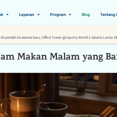
uk
Layanan
Program
Blog
Tentang
Life pindah ke alamat baru, Office Tower @Ciputra World 2 Jakarta Lantai 28, J
22 Feb 2022
Editorial
Home
 Jam Makan Malam yang Ba
Produk
Layanan
Program
Blog