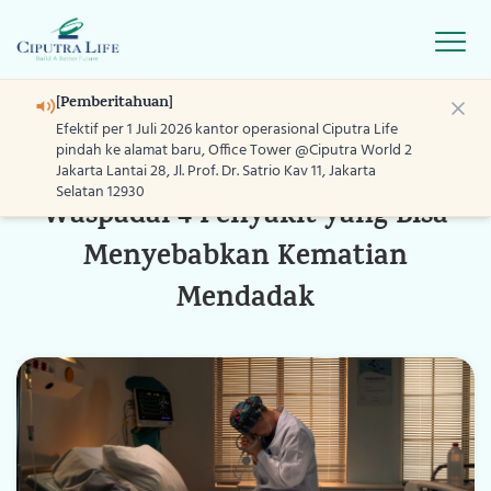
Open
[Pemberitahuan]
Efektif per 1 Juli 2026 kantor operasional Ciputra Life
20 Des 2021
Editorial
pindah ke alamat baru, Office Tower @Ciputra World 2
Jakarta Lantai 28, Jl. Prof. Dr. Satrio Kav 11, Jakarta
Selatan 12930
Waspadai 4 Penyakit yang Bisa
Home
Menyebabkan Kematian
Produk
Mendadak
Layanan
Program
Blog