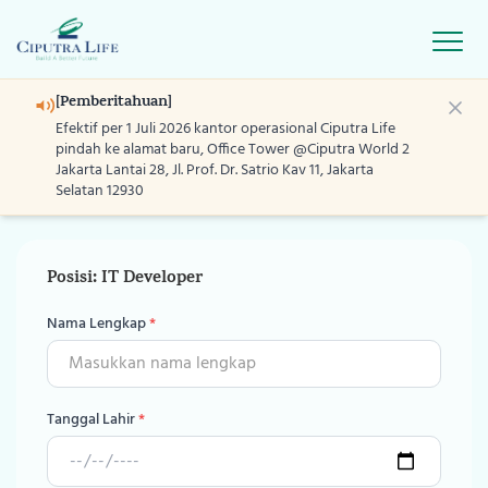
Open
[Pemberitahuan]
Efektif per 1 Juli 2026 kantor operasional Ciputra Life
Lengkapi formulir berikut
pindah ke alamat baru, Office Tower @Ciputra World 2
Jakarta Lantai 28, Jl. Prof. Dr. Satrio Kav 11, Jakarta
dan unggah CV Anda.
Selatan 12930
Home
Produk
Posisi: IT Developer
Nama Lengkap
*
Layanan
Program
Tanggal Lahir
*
Blog