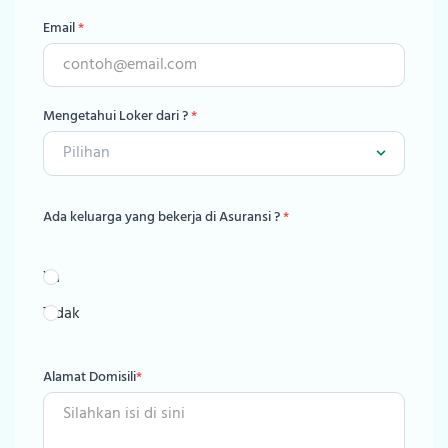
Tentang Kami
Email
*
Karier
Mengetahui Loker dari ?
*
Kontak Kami
Ada keluarga yang bekerja di Asuransi ?
*
Ya
Tidak
Alamat Domisili
*