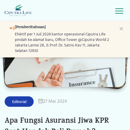
Open
[Pemberitahuan]
Efektif per 1 Juli 2026 kantor operasional Ciputra Life
pindah ke alamat baru, Office Tower @Ciputra World 2
Jakarta Lantai 28, Jl. Prof. Dr. Satrio Kav 11, Jakarta
Selatan 12930
Home
Produk
Layanan
05 Jan 2026
27 Mei 2024
16 Okt 2024
08 Mei 2019
12 Mei 2023
Editorial
Program
Blog
Apa Fungsi Asuransi Jiwa KPR