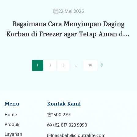
22 Mei 2026
Bagaimana Cara Menyimpan Daging
Kurban di Freezer agar Tetap Aman dan
Tidak Cepat Rusak?
1
2
3
...
10
Menu
Kontak Kami
Home
1500 239
Produk
+62 817 023 9990
Layanan
nasabah@ciputralife.com