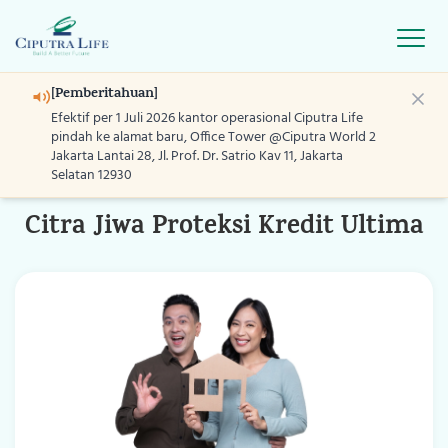
Open
[Pemberitahuan]
Asuransi Jiwa Kredit
Asuransi Ji
Efektif per 1 Juli 2026 kantor operasional Ciputra Life
pindah ke alamat baru, Office Tower @Ciputra World 2
Jakarta Lantai 28, Jl. Prof. Dr. Satrio Kav 11, Jakarta
Selatan 12930
ASURANSI KUMPULAN
Home
Citra Jiwa Proteksi Kredit Ultima
Produk
Layanan
Program
Blog