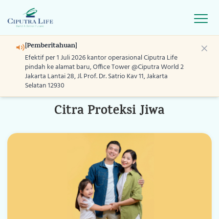
Open
[Pemberitahuan]
Asuransi Pendidikan
Asuran
Efektif per 1 Juli 2026 kantor operasional Ciputra Life
pindah ke alamat baru, Office Tower @Ciputra World 2
Jakarta Lantai 28, Jl. Prof. Dr. Satrio Kav 11, Jakarta
Selatan 12930
ASURANSI INDIVIDU
Home
Citra Proteksi Jiwa
Produk
Layanan
Program
Blog